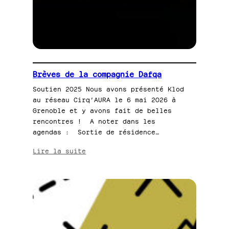
Brèves de la compagnie Dafqa
Soutien 2025 Nous avons présenté Klod
au réseau Cirq’AURA le 6 mai 2026 à
Grenoble et y avons fait de belles
rencontres ! A noter dans les
agendas : Sortie de résidence…
:
Lire la suite
Brèves
de
la
compagnie
Dafqa