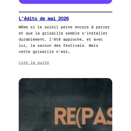
L’édito de mai 2026
Même si le soleil peine encore à percer
et que la grisaille semble s’installer
durablement, l’été approche… et avec
lui, la saison des festivals. Mais
cette grisaille n’est…
:
Lire la suite
L’édito
de
mai
2026