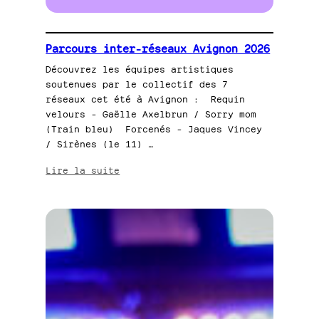
Parcours inter-réseaux Avignon 2026
Découvrez les équipes artistiques
soutenues par le collectif des 7
réseaux cet été à Avignon : Requin
velours – Gaëlle Axelbrun / Sorry mom
(Train bleu) Forcenés – Jaques Vincey
/ Sirènes (le 11) …
:
Lire la suite
Parcours
inter-
réseaux
Avignon
2026