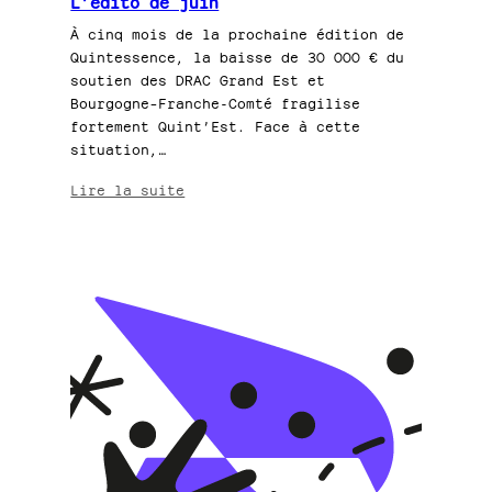
L’édito de juin
À cinq mois de la prochaine édition de
Quintessence, la baisse de 30 000 € du
soutien des DRAC Grand Est et
Bourgogne–Franche-Comté fragilise
fortement Quint’Est. Face à cette
situation,…
:
Lire la suite
L’édito
de
juin