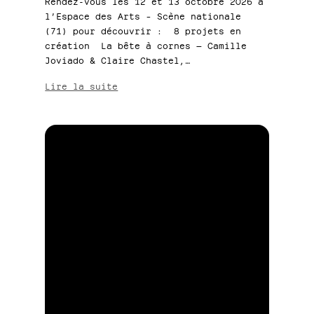
Rendez-vous les 12 et 13 octobre 2026 à
l’Espace des Arts – Scène nationale
(71) pour découvrir : 8 projets en
création La bête à cornes — Camille
Joviado & Claire Chastel,…
:
Lire la suite
Quintessence
le
programme
est
sorti !