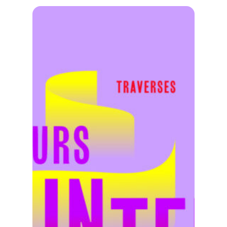
presse :
perte
de
subventions