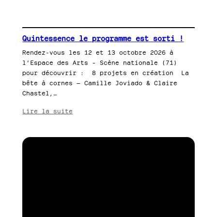
Quintessence le programme est sorti !
Rendez-vous les 12 et 13 octobre 2026 à
l’Espace des Arts – Scène nationale (71)
pour découvrir : 8 projets en création La
bête à cornes — Camille Joviado & Claire
Chastel,…
:
Lire la suite
Quintessence
le
programme
est
sorti !