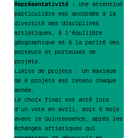
Représentativité :
Une attention
particulière est accordée à la
diversité des disciplines
artistiques, à l’équilibre
géographique et à la parité des
porteurs et porteuses de
projets.
Limite de projets : Un maximum
de 8 projets est retenu chaque
année.
Le choix final est acté lors
d’un vote en avril, soit 6 mois
avant le Quintessence, après les
échanges artistiques qui
permettent de découvrir et