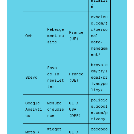
é
ovhclou
d.com/f
Héberge
r/perso
France
OVH
ment du
nal-
(UE)
site
data-
managem
ent/
brevo.c
Envoi
om/fr/l
de la
France
Brevo
egal/pr
newslet
(UE)
ivacypo
ter
licy/
policie
Google
Mesure
UE /
s.googl
Analyti
d’audie
USA
e.com/p
cs
nce
(DPF)
rivacy
Widget
faceboo
Meta /
UE /