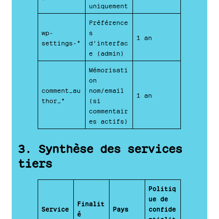
uniquement
Préférence
wp-
s
1 an
settings-*
d’interfac
e (admin)
Mémorisati
on
comment_au
nom/email
1 an
thor_*
(si
commentair
es actifs)
3. Synthèse des services
tiers
Politiq
ue de
Finalit
Service
Pays
confide
é
ntialit